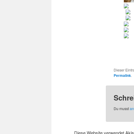
Dieser Eint
Permalink
.
Schre
Du musst
an
Diese Website verwendet Aki