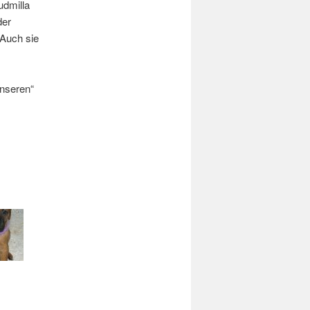
udmilla
der
 Auch sie
unseren“