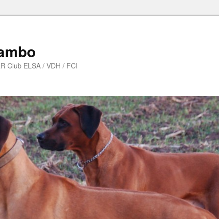
iambo
R Club ELSA / VDH / FCI