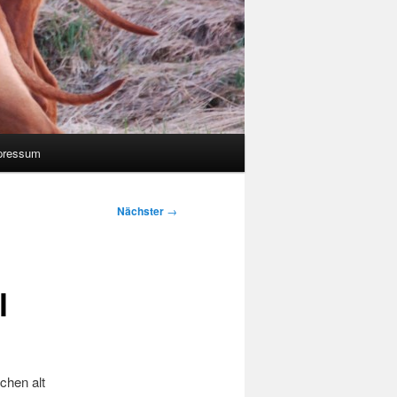
pressum
Nächster
→
l
chen alt