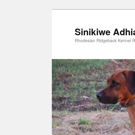
Zum
primären
Inhalt
Sinikiwe Adh
springen
Rhodesian Ridgeback Kennel R