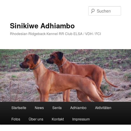
Zum
primären
Such
Inhalt
springen
Sinikiwe Adhiambo
Rhodesian Ridgeback Kennel RR Club ELSA / VDH / FCI
Hauptmenü
Startseite
News
Senta
Adhiambo
Aktivitäten
Fotos
Über uns
Kontakt
Impressum