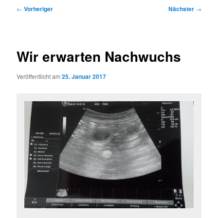
Beitragsnavigation
←
Vorheriger
Nächster
→
Wir erwarten Nachwuchs
Veröffentlicht am
25. Januar 2017