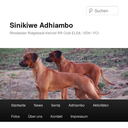
Zum
primären
Such
Inhalt
springen
Sinikiwe Adhiambo
Rhodesian Ridgeback Kennel RR Club ELSA / VDH / FCI
Hauptmenü
Startseite
News
Senta
Adhiambo
Aktivitäten
Fotos
Über uns
Kontakt
Impressum